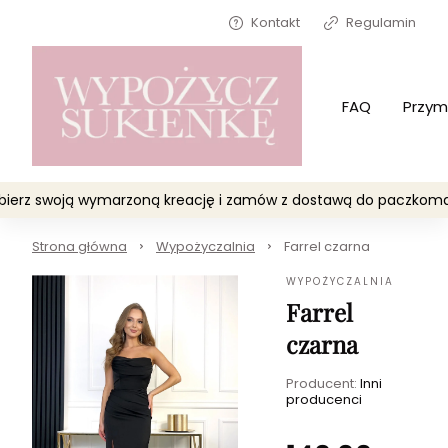
Kontakt
Regulamin
FAQ
Przym
Wybierz swoją wymarzoną kreację i zamów z dostawą do paczko
Strona główna
Wypożyczalnia
Farrel czarna
WYPOŻYCZALNIA
Farrel
czarna
Producent:
Inni
producenci