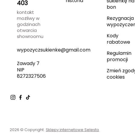
historia
sukienkę na
403
bon
kontakt
Rezygnacja 
możliwy w
godzinach
wypożyczen
otwarcia
Kody
showroomu
rabatowe
wypozyczsukienke@gmail.com
Regulamin
promocji
Zawady 7
NIP
Zmień zgod
8272327506
cookies
2026 © Copyright.
Sklepy internetowe Selesto