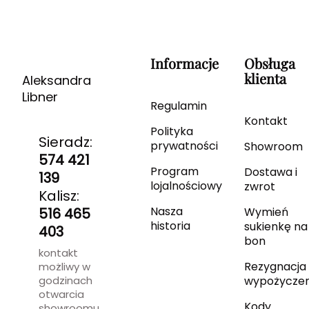
Informacje
Obsługa
klienta
Aleksandra
Libner
Regulamin
Kontakt
Polityka
Sieradz:
prywatności
Showroom
574 421
Program
Dostawa i
139
lojalnościowy
zwrot
Kalisz:
Nasza
516 465
Wymień
historia
sukienkę na
403
bon
kontakt
Rezygnacja 
możliwy w
godzinach
wypożyczen
otwarcia
Kody
showroomu