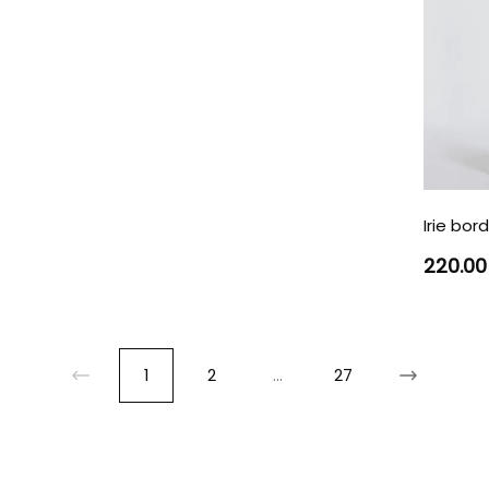
Irie bo
220.00
1
2
...
27