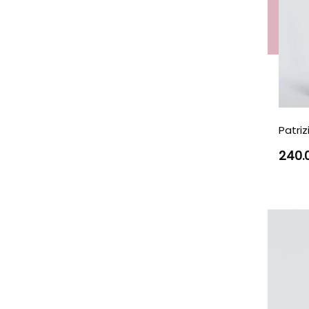
Patri
240.