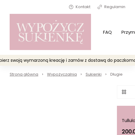
Kontakt
Regulamin
FAQ
Przym
Wybierz swoją wymarzoną kreację i zamów z dostawą do paczko
Strona główna
Wypożyczalnia
Sukienki
Długie
Tullu
200.