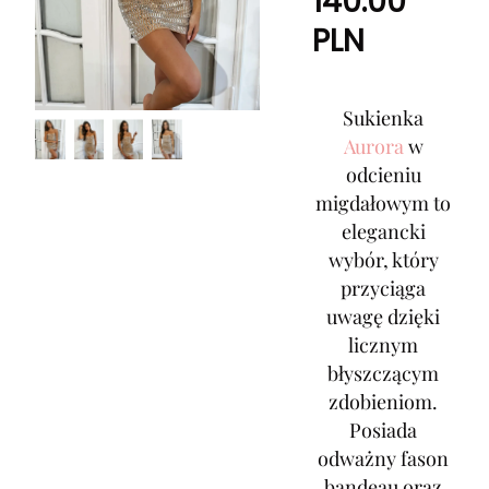
140.00
PLN
Sukienka
Aurora
w
odcieniu
migdałowym to
elegancki
wybór, który
przyciąga
uwagę dzięki
licznym
błyszczącym
zdobieniom.
Posiada
odważny fason
bandeau oraz