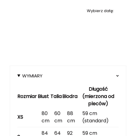
Wybierz datę:
WYMIARY
Długość
Rozmiar
Biust
Talia
Biodra
(mierzona od
pleców)
80
60
88
59 cm
XS
cm
cm
cm
(standard)
84
64
92
59 cm