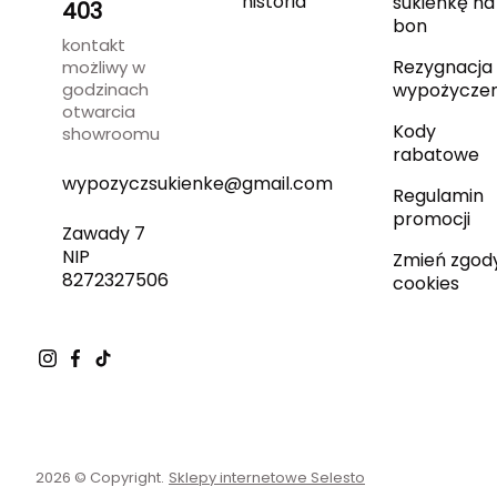
historia
sukienkę na
403
bon
kontakt
Rezygnacja 
możliwy w
godzinach
wypożyczen
otwarcia
Kody
showroomu
rabatowe
wypozyczsukienke@gmail.com
Regulamin
promocji
Zawady 7
NIP
Zmień zgod
8272327506
cookies
2026 © Copyright.
Sklepy internetowe Selesto