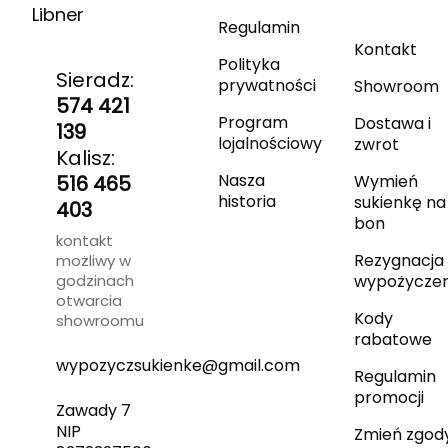
Libner
Regulamin
Kontakt
Polityka
Sieradz:
prywatności
Showroom
574 421
Program
Dostawa i
139
lojalnościowy
zwrot
Kalisz:
Nasza
516 465
Wymień
historia
sukienkę na
403
bon
kontakt
Rezygnacja 
możliwy w
godzinach
wypożyczen
otwarcia
Kody
showroomu
rabatowe
wypozyczsukienke@gmail.com
Regulamin
promocji
Zawady 7
NIP
Zmień zgod