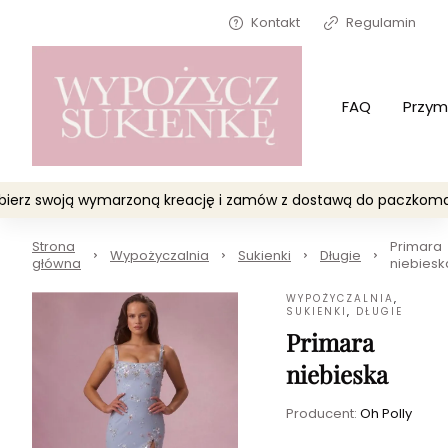
Kontakt
Regulamin
FAQ
Przym
Wybierz swoją wymarzoną kreację i zamów z dostawą do paczko
Strona
Primara
Wypożyczalnia
Sukienki
Długie
główna
niebiesk
WYPOŻYCZALNIA
,
SUKIENKI
,
DŁUGIE
Primara
niebieska
Producent:
Oh Polly