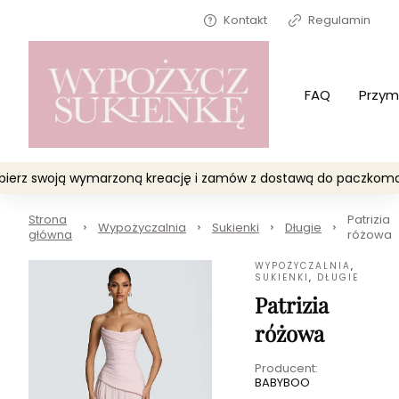
Kontakt
Regulamin
FAQ
Przym
Wybierz swoją wymarzoną kreację i zamów z dostawą do paczko
Strona
Patrizia
Wypożyczalnia
Sukienki
Długie
główna
różowa
WYPOŻYCZALNIA
,
SUKIENKI
,
DŁUGIE
Patrizia
różowa
Producent:
BABYBOO