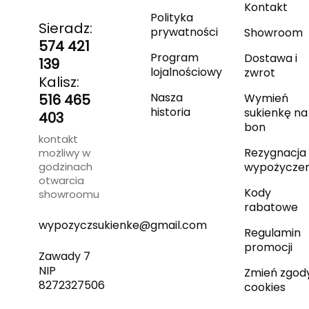
Kontakt
Polityka
Sieradz:
prywatności
Showroom
574 421
Program
Dostawa i
139
lojalnościowy
zwrot
Kalisz:
Nasza
516 465
Wymień
historia
sukienkę na
403
bon
kontakt
Rezygnacja 
możliwy w
godzinach
wypożyczen
otwarcia
Kody
showroomu
rabatowe
wypozyczsukienke@gmail.com
Regulamin
promocji
Zawady 7
NIP
Zmień zgod
8272327506
cookies