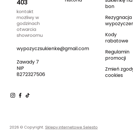
sukienkę na
403
bon
kontakt
Rezygnacja 
możliwy w
godzinach
wypożyczen
otwarcia
Kody
showroomu
rabatowe
wypozyczsukienke@gmail.com
Regulamin
promocji
Zawady 7
NIP
Zmień zgod
8272327506
cookies
2026 © Copyright.
Sklepy internetowe Selesto