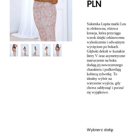
PLN
Sukienka Lupita marki Lou
to efektowna, różowa
kreacja, która przyciąga
wzrok dzięki cekinowemu
wykończeniu i odważnym
wycięciom po bokach.
Głęboki dekolt w kształcie
litery V oraz asymetryczne
marszczenie na boku
dodają jej nowoczesnego
charakteru i podkreślają
kobiecą sylwetkę. To
idealny wybór na
wieczorne wyjścia, gdy
chcesz zabłysnąć i poczuć
się wyjątkowo.
Wybierz datę: