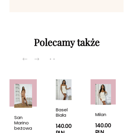
Polecamy także
Basel
Milan
Biała
San
Marino
140.00
140.00
beżowa
PLN
PLN