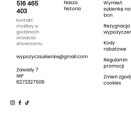
Nasza
516 465
Wymień
historia
sukienkę na
403
bon
kontakt
Rezygnacja 
możliwy w
godzinach
wypożyczen
otwarcia
Kody
showroomu
rabatowe
wypozyczsukienke@gmail.com
Regulamin
promocji
Zawady 7
NIP
Zmień zgod
8272327506
cookies