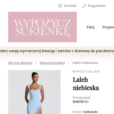
Kontakt
Regulamin
FAQ
Przym
Wybierz swoją wymarzoną kreację i zamów z dostawą do paczko
Strona główna
Wypożyczalnia
Laleh niebieska
WYPOŻYCZALNIA
Laleh
niebieska
Producent:
BABYBOO
Kolor:
niebieski