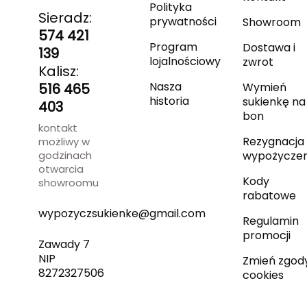
Polityka
Sieradz:
prywatności
Showroom
574 421
Program
Dostawa i
139
lojalnościowy
zwrot
Kalisz:
Nasza
516 465
Wymień
historia
sukienkę na
403
bon
kontakt
Rezygnacja 
możliwy w
godzinach
wypożyczen
otwarcia
Kody
showroomu
rabatowe
wypozyczsukienke@gmail.com
Regulamin
promocji
Zawady 7
NIP
Zmień zgod
8272327506
cookies