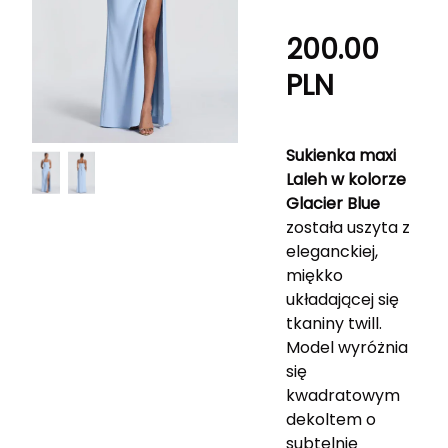
200.00
PLN
Sukienka maxi
Laleh w kolorze
Glacier Blue
została uszyta z
eleganckiej,
miękko
układającej się
tkaniny twill.
Model wyróżnia
się
kwadratowym
dekoltem o
subtelnie