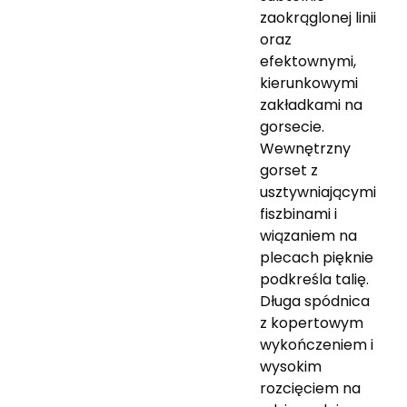
zaokrąglonej linii
oraz
efektownymi,
kierunkowymi
zakładkami na
gorsecie.
Wewnętrzny
gorset z
usztywniającymi
fiszbinami i
wiązaniem na
plecach pięknie
podkreśla talię.
Długa spódnica
z kopertowym
wykończeniem i
wysokim
rozcięciem na