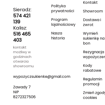
Kontakt
Polityka
Sieradz:
prywatności
Showroom
574 421
Program
Dostawa i
139
lojalnościowy
zwrot
Kalisz:
Nasza
516 465
Wymień
historia
sukienkę na
403
bon
kontakt
Rezygnacja 
możliwy w
godzinach
wypożyczen
otwarcia
Kody
showroomu
rabatowe
wypozyczsukienke@gmail.com
Regulamin
promocji
Zawady 7
NIP
Zmień zgod
8272327506
cookies