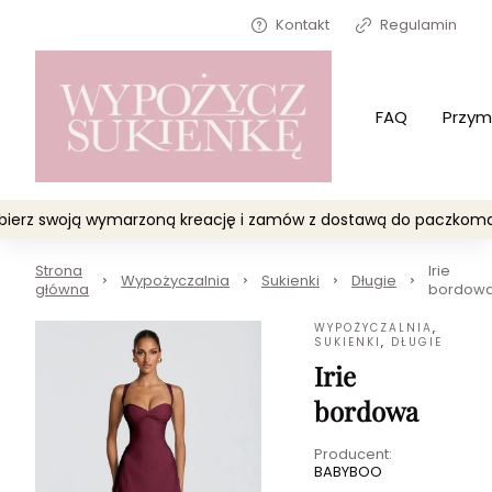
Kontakt
Regulamin
FAQ
Przym
Wybierz swoją wymarzoną kreację i zamów z dostawą do paczko
Strona
Irie
Wypożyczalnia
Sukienki
Długie
główna
bordow
WYPOŻYCZALNIA
,
SUKIENKI
,
DŁUGIE
Irie
bordowa
Producent:
BABYBOO