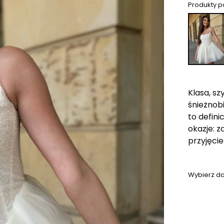
Produkty 
Klasa, sz
śnieżnob
to defini
okazje: 
przyjęcie
Wybierz da