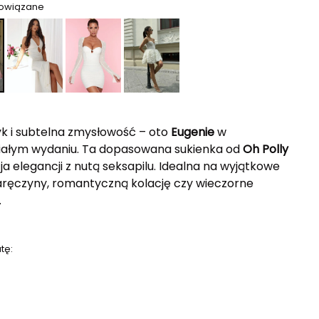
powiązane
yk i subtelna zmysłowość – oto
Eugenie
w
iałym wydaniu. Ta dopasowana sukienka od
Oh Polly
cja elegancji z nutą seksapilu. Idealna na wyjątkowe
zaręczyny, romantyczną kolację czy wieczorne
.
tę: