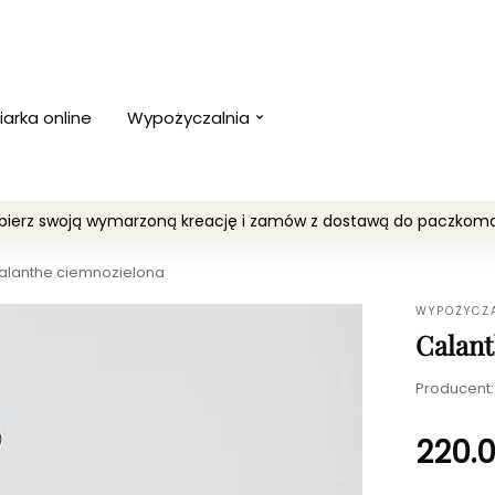
iarka online
Wypożyczalnia
Wybierz swoją wymarzoną kreację i zamów z dostawą do paczko
alanthe ciemnozielona
WYPOŻYCZ
Calant
Producent
220.