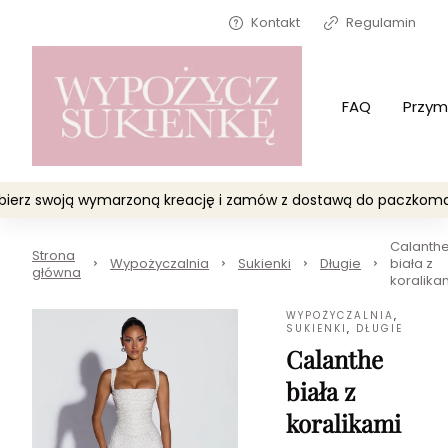
Kontakt
Regulamin
FAQ
Przym
Wybierz swoją wymarzoną kreację i zamów z dostawą do paczko
Calanth
Strona
Wypożyczalnia
Sukienki
Długie
biała z
główna
koralika
WYPOŻYCZALNIA
,
SUKIENKI
,
DŁUGIE
Calanthe
biała z
koralikami