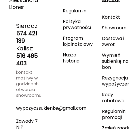
Aleksandra
Libner
Regulamin
Kontakt
Polityka
Sieradz:
prywatności
Showroom
574 421
Program
Dostawa i
139
lojalnościowy
zwrot
Kalisz:
Nasza
516 465
Wymień
historia
sukienkę na
403
bon
kontakt
Rezygnacja 
możliwy w
godzinach
wypożyczen
otwarcia
Kody
showroomu
rabatowe
wypozyczsukienke@gmail.com
Regulamin
promocji
Zawady 7
NIP
Zmień zgod