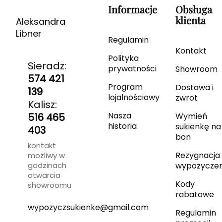
Informacje
Obsługa
klienta
Aleksandra
Libner
Regulamin
Kontakt
Polityka
Sieradz:
prywatności
Showroom
574 421
Program
Dostawa i
139
lojalnościowy
zwrot
Kalisz:
Nasza
516 465
Wymień
historia
sukienkę na
403
bon
kontakt
Rezygnacja 
możliwy w
godzinach
wypożyczen
otwarcia
Kody
showroomu
rabatowe
wypozyczsukienke@gmail.com
Regulamin