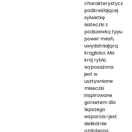
charakterystycznej,
podkreślającej
sylwetkę
siateczki z
podszewką typu
power mesh,
uwydatniającą
krągłości.
Ma
krój rybki,
wyposażona
jest w
usztywniane
miseczki
inspirowane
gorsetem dla
lepszego
wsparcia i jest
delikatnie
ozdobiona