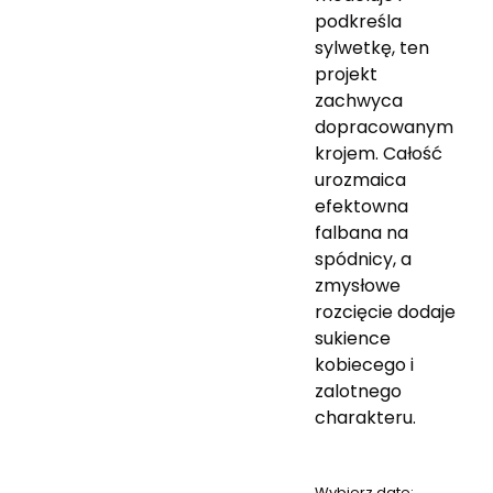
podkreśla
sylwetkę, ten
projekt
zachwyca
dopracowanym
krojem. Całość
urozmaica
efektowna
falbana na
spódnicy, a
zmysłowe
rozcięcie dodaje
sukience
kobiecego i
zalotnego
charakteru.
Wybierz datę: