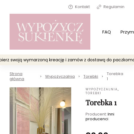
Kontakt
Regulamin
FAQ
Przym
Wybierz swoją wymarzoną kreację i zamów z dostawą do paczko
Strona
Torebka
Wypożyczalnia
Torebki
główna
1
WYPOŻYCZALNIA
,
TOREBKI
Torebka 1
Producent:
Inni
producenci