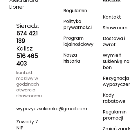
Libner
Regulamin
Kontakt
Polityka
Sieradz:
prywatności
Showroom
574 421
Program
Dostawa i
139
lojalnościowy
zwrot
Kalisz:
Nasza
516 465
Wymień
historia
sukienkę na
403
bon
kontakt
Rezygnacja 
możliwy w
godzinach
wypożyczen
otwarcia
Kody
showroomu
rabatowe
wypozyczsukienke@gmail.com
Regulamin
promocji
Zawady 7
NIP
Zmień zgod