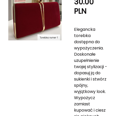
30.00
PLN
Elegancka
torebka
dostępna do
wypożyczenia.
Doskonałe
uzupełnienie
twojej stylizacji -
dopasuj ją do
sukienki i stwórz
spójny,
wyjątkowy look.
Wypożycz
zamiast
kupować i ciesz