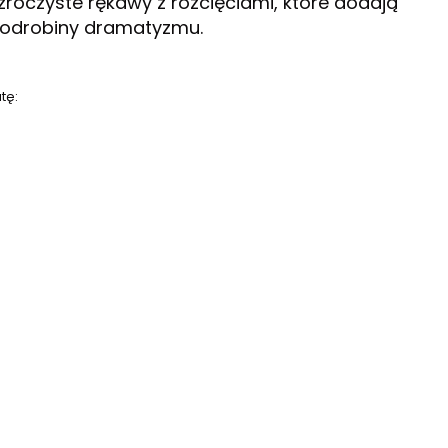
zroczyste rękawy z rozcięciami, które dodają
 odrobiny dramatyzmu.
tę: