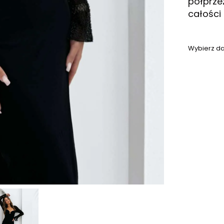
półprze
całości
Wybierz da