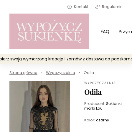
Kontakt
Regulamin
FAQ
Przym
Wybierz swoją wymarzoną kreację i zamów z dostawą do paczko
Strona główna
Wypożyczalnia
Odila
WYPOŻYCZALNIA
Odila
Producent:
Sukienki
marki Lou
Kolor:
czarny