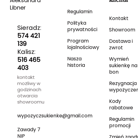
Aleksandra
Libner
Regulamin
Kontakt
Polityka
Sieradz:
prywatności
Showroom
574 421
Program
Dostawa i
139
lojalnościowy
zwrot
Kalisz:
Nasza
516 465
Wymień
historia
sukienkę na
403
bon
kontakt
Rezygnacja 
możliwy w
godzinach
wypożyczen
otwarcia
Kody
showroomu
rabatowe
wypozyczsukienke@gmail.com
Regulamin
promocji
Zawady 7
NIP
Zmień zgod