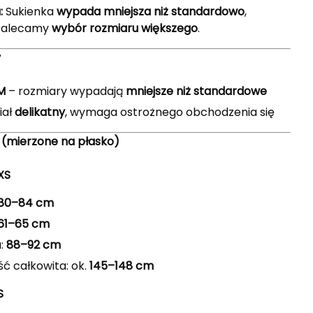
:
Sukienka
wypada mniejsza niż standardowo
,
 zalecamy
wybór rozmiaru większego
.
y
 M
– rozmiary wypadają
mniejsze niż standardowe
iał
delikatny
, wymaga ostrożnego obchodzenia się
(mierzone na płasko)
XS
80–84 cm
61–65 cm
a:
88–92 cm
ć całkowita: ok.
145–148 cm
S