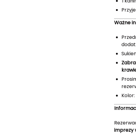
Tkani
Przyj
Ważne in
Przed
doda
Sukie
Zabra
krawi
Prosi
rezer
Kolor:
Informacj
Rezerwa
imprezy 