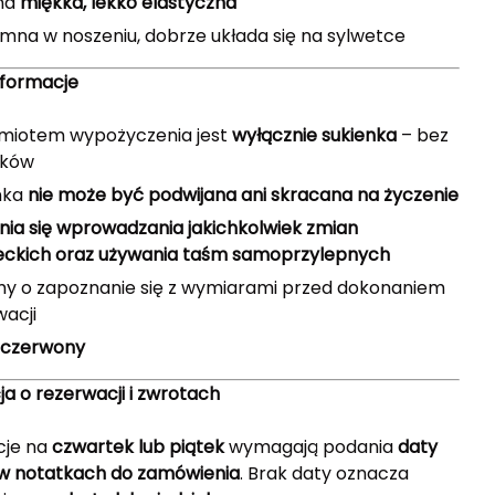
na
miękka, lekko elastyczna
emna w noszeniu, dobrze układa się na sylwetce
formacje
miotem wypożyczenia jest
wyłącznie sukienka
– bez
tków
nka
nie może być podwijana ani skracana na życzenie
nia się wprowadzania jakichkolwiek zmian
eckich oraz używania taśm samoprzylepnych
my o zapoznanie się z wymiarami przed dokonaniem
wacji
czerwony
a o rezerwacji i zwrotach
cje na
czwartek lub piątek
wymagają podania
daty
w notatkach do zamówienia
. Brak daty oznacza