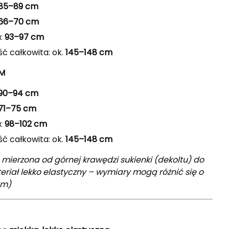
85–89 cm
66–70 cm
a:
93–97 cm
ć całkowita: ok.
145–148 cm
 M
90–94 cm
71–75 cm
a:
98–102 cm
ć całkowita: ok.
145–148 cm
 mierzona od górnej krawędzi sukienki (dekoltu) do
eriał lekko elastyczny – wymiary mogą różnić się o
cm)