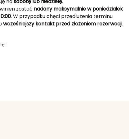
ję na
sobotę lub niedzielę
.
winien zostać
nadany maksymalnie w poniedziałek
10:00
. W przypadku chęci przedłużenia terminu
 o
wcześniejszy kontakt przed złożeniem rezerwacji
.
tę: