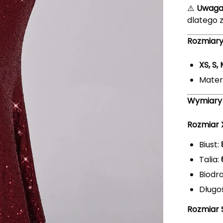
⚠️
Uwaga
dlatego
Rozmiar
XS, S,
Mater
Wymiary 
Rozmiar 
Biust:
Talia:
Biodr
Długoś
Rozmiar 