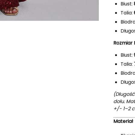
Biust:
Talia:
Biodr
Długoś
Rozmiar
Biust:
Talia:
Biodr
Długoś
(Długość
dołu. Mat
+/- 1–2 
Materiał