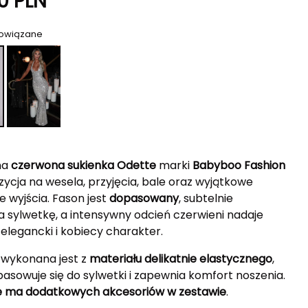
0
PLN
powiązane
na
czerwona sukienka Odette
marki
Babyboo Fashion
ycja na wesela, przyjęcia, bale oraz wyjątkowe
 wyjścia. Fason jest
dopasowany
, subtelnie
a sylwetkę, a intensywny odcień czerwieni nadaje
elegancki i kobiecy charakter.
 wykonana jest z
materiału delikatnie elastycznego
,
asowuje się do sylwetki i zapewnia komfort noszenia.
e ma dodatkowych akcesoriów w zestawie
.