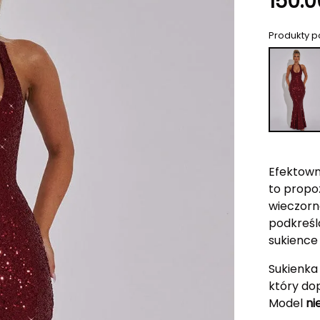
150.0
Produkty 
Efektow
to propoz
wieczorne
podkreśl
sukience 
Sukienka
który dop
Model
ni