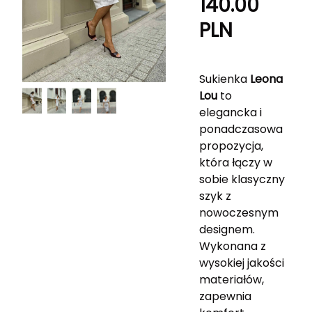
140.00
PLN
Sukienka
Leona
Lou
to
elegancka i
ponadczasowa
propozycja,
która łączy w
sobie klasyczny
szyk z
nowoczesnym
designem.
Wykonana z
wysokiej jakości
materiałów,
zapewnia