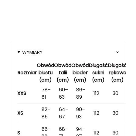
WYMIARY
Obwód
Obwód
Obwód
Długość
Długość
Rozmiar
biustu
talii
bioder
sukni
rękawa
(cm)
(cm)
(cm)
(cm)
(cm)
78–
60–
86–
XXS
112
30
81
63
89
82–
64–
90–
XS
112
30
85
67
93
86–
68–
94–
S
112
30