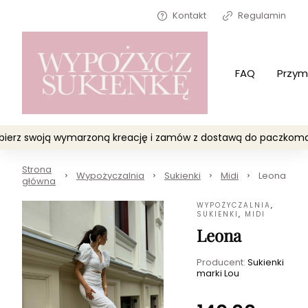
Kontakt
Regulamin
FAQ
Przym
Wybierz swoją wymarzoną kreację i zamów z dostawą do paczko
Strona
Wypożyczalnia
Sukienki
Midi
Leona
główna
WYPOŻYCZALNIA
,
SUKIENKI
,
MIDI
Leona
Producent:
Sukienki
marki Lou