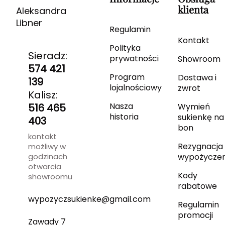
klienta
Aleksandra
Libner
Regulamin
Kontakt
Polityka
Sieradz:
prywatności
Showroom
574 421
Program
Dostawa i
139
lojalnościowy
zwrot
Kalisz:
Nasza
516 465
Wymień
historia
sukienkę na
403
bon
kontakt
Rezygnacja 
możliwy w
godzinach
wypożyczen
otwarcia
Kody
showroomu
rabatowe
wypozyczsukienke@gmail.com
Regulamin
promocji
Zawady 7