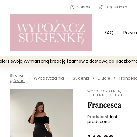
Kontakt
Regulamin
FAQ
Przym
Wybierz swoją wymarzoną kreację i zamów z dostawą do paczko
Strona
Wypożyczalnia
Sukienki
Długie
Frances
główna
WYPOŻYCZALNIA
,
SUKIENKI
,
DŁUGIE
Francesca
Producent:
Inni
producenci