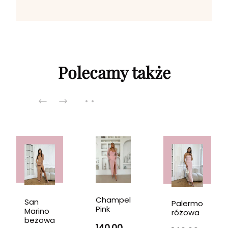
Polecamy także
Champel
San
Palermo
Pink
Marino
różowa
beżowa
140.00