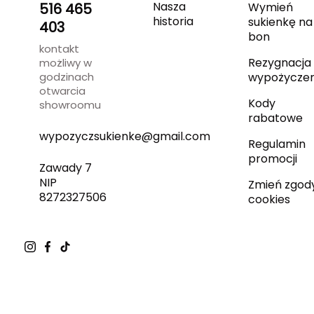
Nasza
516 465
Wymień
historia
sukienkę na
403
bon
kontakt
Rezygnacja 
możliwy w
godzinach
wypożyczen
otwarcia
Kody
showroomu
rabatowe
wypozyczsukienke@gmail.com
Regulamin
promocji
Zawady 7
NIP
Zmień zgod
8272327506
cookies