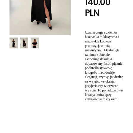
140.00
PLN
Czarna długa sukienka
hiszpanka to klasyczna i
niezwykle kobieca
propozycja z nutą
romantyzmu. Odsłonięte
ramiona subtelnie
eksponują dekolt, a
dopasowany fason pięknie
podkreśla sylwetkę.
Długość maxi dodaje
elegancji, czyniąc ją idealną
na wyjątkowe okazje,
przyjęcia czy wieczorne
wyjścia. To ponadczasowa
kreacja, która łączy
zmysłowość z szykiem.