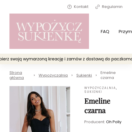
Kontakt
Regulamin
FAQ
Przym
Wybierz swoją wymarzoną kreację i zamów z dostawą do paczko
Strona
Emeline
Wypożyczalnia
Sukienki
główna
czarna
WYPOŻYCZALNIA
,
SUKIENKI
Emeline
czarna
Producent:
Oh Polly