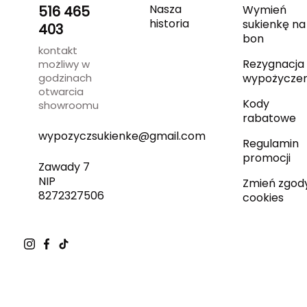
Nasza
516 465
Wymień
historia
sukienkę na
403
bon
kontakt
Rezygnacja 
możliwy w
godzinach
wypożyczen
otwarcia
Kody
showroomu
rabatowe
wypozyczsukienke@gmail.com
Regulamin
promocji
Zawady 7
NIP
Zmień zgod
8272327506
cookies