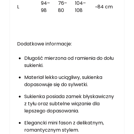
94–
76–
104–
L
~84 cm
98
80
108
Dodatkowe informacje:
Długość mierzona od ramienia do dołu
sukienki.
Materiał lekko uciągliwy, sukienka
dopasowuje się do sylwetki.
Sukienka posiada zamek błyskawiczny
z tyłu oraz subtelne wiązanie dla
lepszego dopasowania.
Elegancki mini fason z delikatnym,
romantycznym stylem.