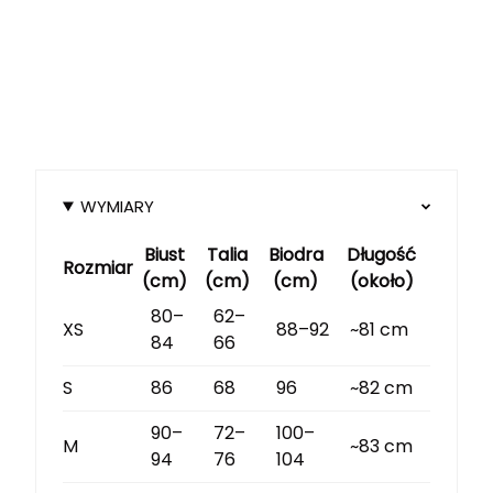
WYMIARY
Biust
Talia
Biodra
Długość
Rozmiar
(cm)
(cm)
(cm)
(około)
80–
62–
XS
88–92
~81 cm
84
66
S
86
68
96
~82 cm
90–
72–
100–
M
~83 cm
94
76
104