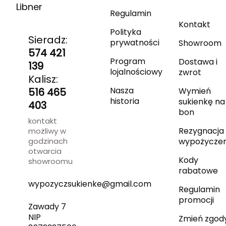
Libner
Regulamin
Kontakt
Polityka
Sieradz:
prywatności
Showroom
574 421
Program
Dostawa i
139
lojalnościowy
zwrot
Kalisz:
Nasza
516 465
Wymień
historia
sukienkę na
403
bon
kontakt
Rezygnacja 
możliwy w
godzinach
wypożyczen
otwarcia
Kody
showroomu
rabatowe
wypozyczsukienke@gmail.com
Regulamin
promocji
Zawady 7
NIP
Zmień zgod