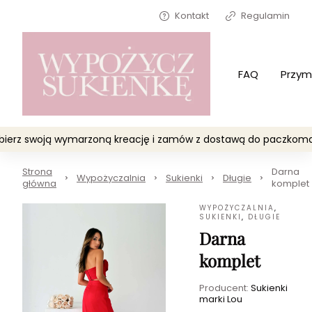
Kontakt
Regulamin
FAQ
Przym
Wybierz swoją wymarzoną kreację i zamów z dostawą do paczko
Strona
Darna
Wypożyczalnia
Sukienki
Długie
główna
komplet
WYPOŻYCZALNIA
,
SUKIENKI
,
DŁUGIE
Darna
komplet
Producent:
Sukienki
marki Lou