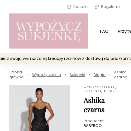
Kontakt
Regulamin
FAQ
Przym
Wybierz swoją wymarzoną kreację i zamów z dostawą do paczko
Strona
Ashika
Wypożyczalnia
Sukienki
Długie
główna
czarna
WYPOŻYCZALNIA
,
SUKIENKI
,
DŁUGIE
Ashika
czarna
Producent:
BABYBOO