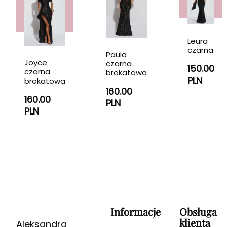
Leura
czarna
Paula
Joyce
czarna
150.00
czarna
brokatowa
PLN
brokatowa
160.00
160.00
PLN
PLN
Informacje
Obsługa
klienta
Aleksandra