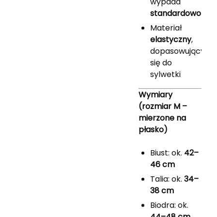
wypada
standardowo
Materiał
elastyczny
,
dopasowujący
się do
sylwetki
Wymiary
(rozmiar M –
mierzone na
płasko)
Biust: ok.
42–
46 cm
Talia: ok.
34–
38 cm
Biodra: ok.
44–48 cm