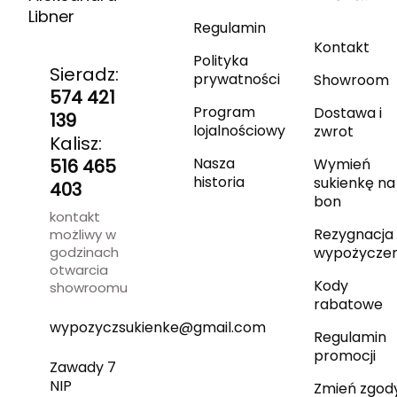
Libner
Regulamin
Kontakt
Polityka
Sieradz:
prywatności
Showroom
574 421
Program
Dostawa i
139
lojalnościowy
zwrot
Kalisz:
Nasza
516 465
Wymień
historia
sukienkę na
403
bon
kontakt
Rezygnacja 
możliwy w
godzinach
wypożyczen
otwarcia
Kody
showroomu
rabatowe
wypozyczsukienke@gmail.com
Regulamin
promocji
Zawady 7
NIP
Zmień zgod