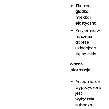
Tkanina
gładka,
miękka i
elastyczna
Przyjemna w
noszeniu,
dobrze
układająca
się na ciele
Ważne
informacje
Przedmiotem
wypożyczenia
jest
wyłącznie
sukienka
–