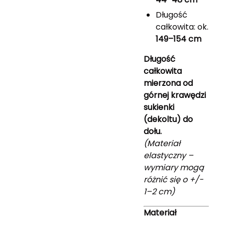
Długość
całkowita: ok.
149–154 cm
Długość
całkowita
mierzona od
górnej krawędzi
sukienki
(dekoltu) do
dołu.
(Materiał
elastyczny –
wymiary mogą
różnić się o +/-
1–2 cm)
Materiał