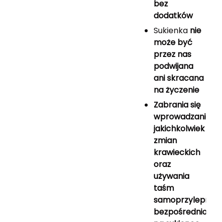
bez
dodatków
Sukienka
nie
może być
przez nas
podwijana
ani skracana
na życzenie
Zabrania się
wprowadzania
jakichkolwiek
zmian
krawieckich
oraz
używania
taśm
samoprzylepnyc
bezpośrednio